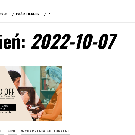
2022
PAŹDZIERNIK
7
ień:
2022-10-07
JE
KINO
WYDARZENIA KULTURALNE