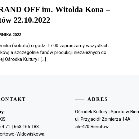
RAND OFF im. Witolda Kona –
tów 22.10.2022
RNIKA 2022
ernika (sobota) o godz. 17:00 zapraszamy wszystkich
ków, a szczególnie fanów produkcji niezależnych do
ej Ośrodka Kultury i […]
KONTAKT
ADRES
ny:
Ośrodek Kultury i Sportu w Bie
KiS:
ul. Przyjaciół Żołnierza 14A
64 71 | 663 166 188
56-420 Bierutów
portowo-Widowiskowa: