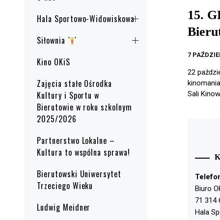
15. G
Hala Sportowo-Widowiskowa
Bieru
Siłownia
7 PAŹDZIE
Kino OKiS
22 paździ
Zajęcia stałe Ośrodka
kinomania
Kultury i Sportu w
Sali Kinow
Bierutowie w roku szkolnym
2025/2026
Partnerstwo Lokalne –
Kultura to wspólna sprawa!
Bierutowski Uniwersytet
Telefo
Trzeciego Wieku
Biuro O
71 314 
Ludwig Meidner
Hala S