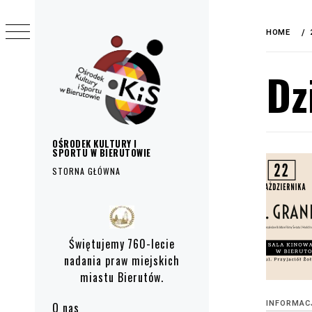
do
Skip
treści
to
HOME
content
Dz
OŚRODEK KULTURY I
SPORTU W BIERUTOWIE
STORNA GŁÓWNA
Primary
Menu
Świętujemy 760-lecie
nadania praw miejskich
miastu Bierutów.
INFORMAC
O nas