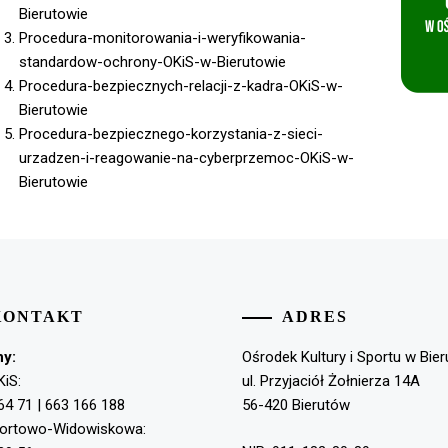
Bierutowie
Procedura-monitorowania-i-weryfikowania-
standardow-ochrony-OKiS-w-Bierutowie
Procedura-bezpiecznych-relacji-z-kadra-OKiS-w-
Bierutowie
Procedura-bezpiecznego-korzystania-z-sieci-
urzadzen-i-reagowanie-na-cyberprzemoc-OKiS-w-
Bierutowie
KONTAKT
ADRES
ny:
Ośrodek Kultury i Sportu w Bie
KiS:
ul. Przyjaciół Żołnierza 14A
64 71 | 663 166 188
56-420 Bierutów
portowo-Widowiskowa: