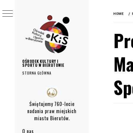
do
Skip
treści
to
HOME
content
Pr
Ma
OŚRODEK KULTURY I
SPORTU W BIERUTOWIE
STORNA GŁÓWNA
Sp
Primary
Menu
Świętujemy 760-lecie
nadania praw miejskich
miastu Bierutów.
O nas