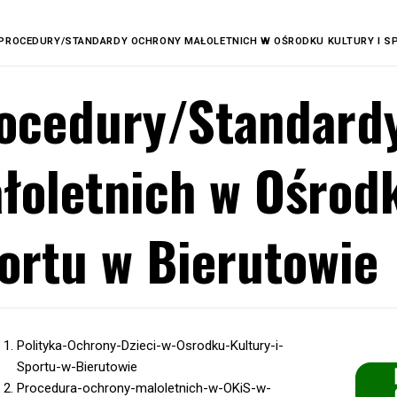
PROCEDURY/STANDARDY OCHRONY MAŁOLETNICH W OŚRODKU KULTURY I S
ocedury/Standard
łoletnich w Ośrodk
ortu w Bierutowie
Polityka-Ochrony-Dzieci-w-Osrodku-Kultury-i-
Sportu-w-Bierutowie
Procedura-ochrony-maloletnich-w-OKiS-w-