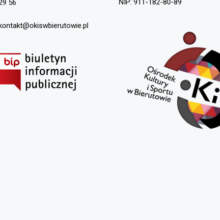
NIP: 911-182-80-89
29 56
 kontakt@okiswbierutowie.pl