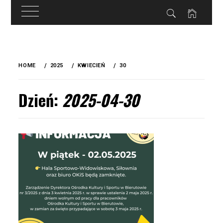
do
treści
Skip
to
HOME
2025
KWIECIEŃ
30
content
Dzień:
2025-04-30