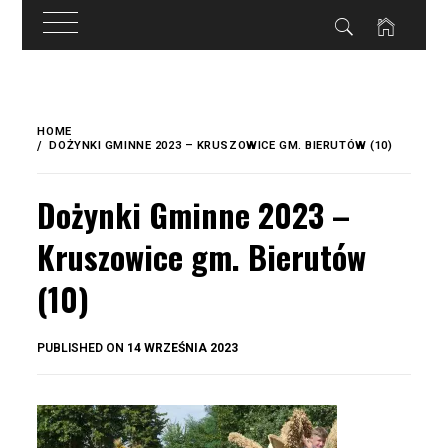
do
treści
Skip
to
HOME
content
DOŻYNKI GMINNE 2023 – KRUSZOWICE GM. BIERUTÓW (10)
Dożynki Gminne 2023 –
Kruszowice gm. Bierutów
(10)
BY
PUBLISHED ON
14 WRZEŚNIA 2023
OKIS