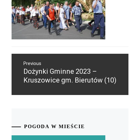
Nawigacja
Previous
wpisu
Dożynki Gminne 2023 –
Previous
post:
Kruszowice gm. Bierutów (10)
POGODA W MIEŚCIE