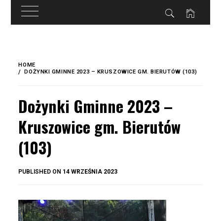
do
treści
Skip
to
HOME
content
DOŻYNKI GMINNE 2023 – KRUSZOWICE GM. BIERUTÓW (103)
Dożynki Gminne 2023 –
Kruszowice gm. Bierutów
(103)
BY
PUBLISHED ON
14 WRZEŚNIA 2023
OKIS