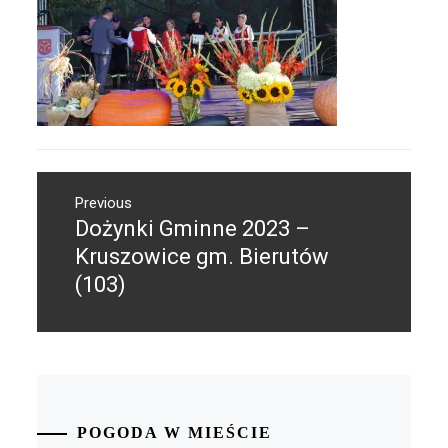
Nawigacja
Previous
wpisu
Dożynki Gminne 2023 –
Previous
post:
Kruszowice gm. Bierutów
(103)
POGODA W MIEŚCIE