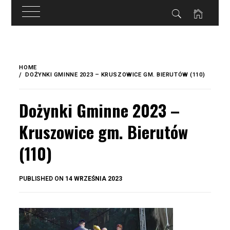
do
treści
Skip
to
HOME
content
DOŻYNKI GMINNE 2023 – KRUSZOWICE GM. BIERUTÓW (110)
Dożynki Gminne 2023 –
Kruszowice gm. Bierutów
(110)
BY
PUBLISHED ON
14 WRZEŚNIA 2023
OKIS