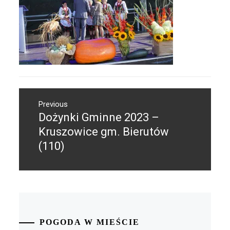
Nawigacja
Previous
wpisu
Dożynki Gminne 2023 –
Previous
post:
Kruszowice gm. Bierutów
(110)
POGODA W MIEŚCIE