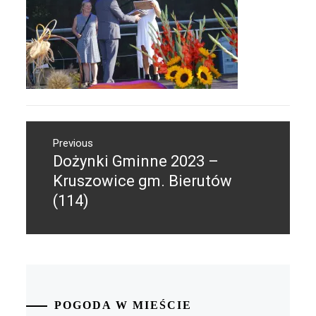
Nawigacja
Previous
wpisu
Dożynki Gminne 2023 –
Previous
post:
Kruszowice gm. Bierutów
(114)
POGODA W MIEŚCIE