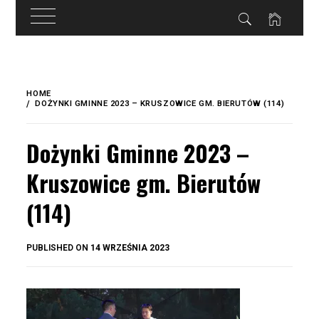
do
treści
Skip
to
HOME
content
DOŻYNKI GMINNE 2023 – KRUSZOWICE GM. BIERUTÓW (114)
Dożynki Gminne 2023 –
Kruszowice gm. Bierutów
(114)
BY
PUBLISHED ON
14 WRZEŚNIA 2023
OKIS