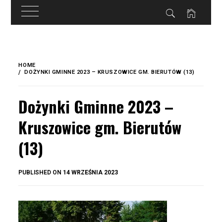
do
treści
Skip
to
HOME
content
DOŻYNKI GMINNE 2023 – KRUSZOWICE GM. BIERUTÓW (13)
Dożynki Gminne 2023 –
Kruszowice gm. Bierutów
(13)
BY
PUBLISHED ON
14 WRZEŚNIA 2023
OKIS