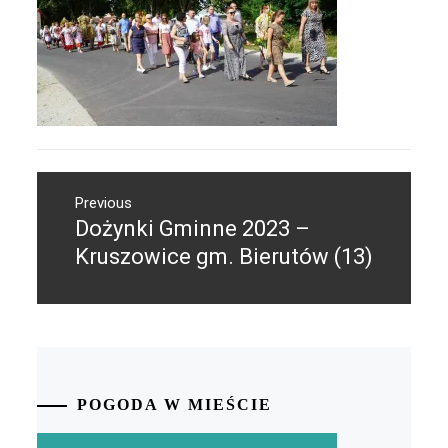
Nawigacja
Previous
wpisu
Dożynki Gminne 2023 –
Previous
post:
Kruszowice gm. Bierutów (13)
POGODA W MIEŚCIE