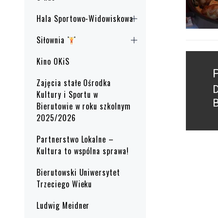
Hala Sportowo-Widowiskowa
Siłownia
Nawig
Kino OKiS
wpisu
Zajęcia stałe Ośrodka
P
Kultury i Sportu w
B
Bierutowie w roku szkolnym
p
2025/2026
Partnerstwo Lokalne –
Kultura to wspólna sprawa!
Bierutowski Uniwersytet
Trzeciego Wieku
Ludwig Meidner