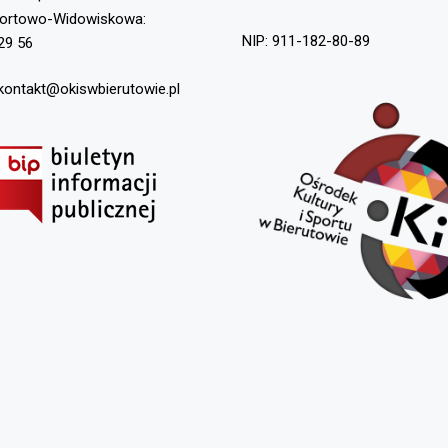
portowo-Widowiskowa:
NIP: 911-182-80-89
29 56
 kontakt@okiswbierutowie.pl