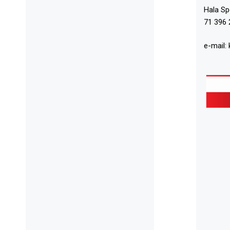
Hala S
71 396 
e-mail: