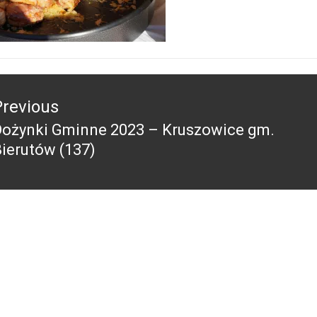
acja
Previous
Dożynki Gminne 2023 – Kruszowice gm.
revious
ierutów (137)
ost: