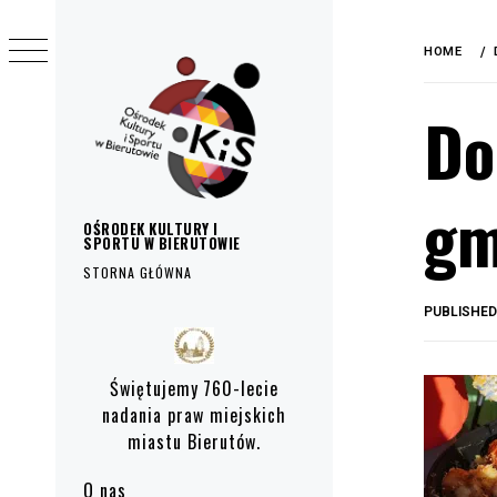
do
Skip
treści
to
HOME
content
Do
gm
OŚRODEK KULTURY I
SPORTU W BIERUTOWIE
STORNA GŁÓWNA
PUBLISHE
Primary
Menu
Świętujemy 760-lecie
nadania praw miejskich
miastu Bierutów.
O nas