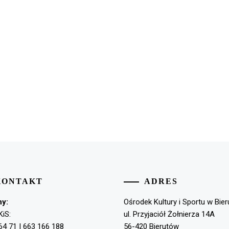
KONTAKT
ADRES
ny:
Ośrodek Kultury i Sportu w Bie
KiS:
ul. Przyjaciół Żołnierza 14A
64 71 | 663 166 188
56-420 Bierutów