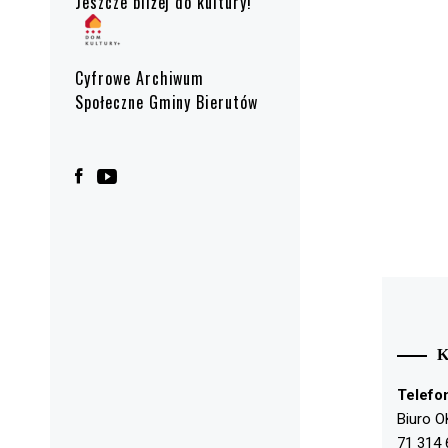
Jeszcze bliżej do kultury!
Cyfrowe Archiwum
Społeczne Gminy Bierutów
Telefo
Biuro O
71 314 