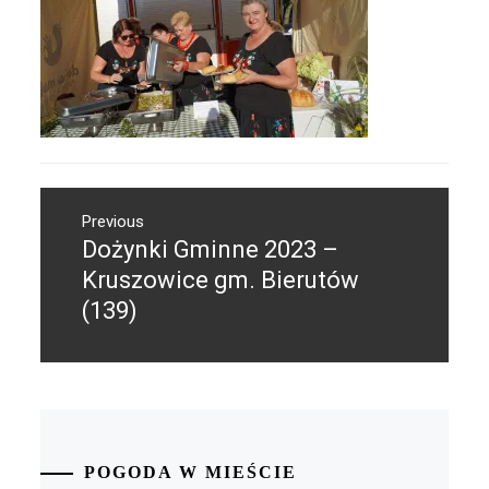
Nawigacja
Previous
wpisu
Dożynki Gminne 2023 –
Previous
post:
Kruszowice gm. Bierutów
(139)
POGODA W MIEŚCIE