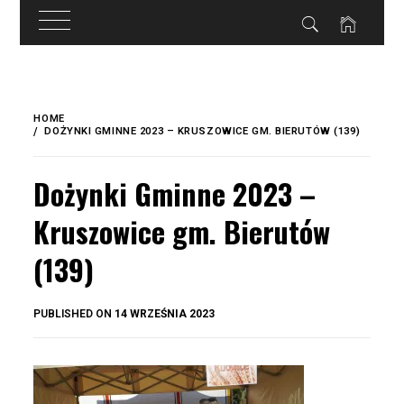
do
treści
Skip
to
HOME
content
DOŻYNKI GMINNE 2023 – KRUSZOWICE GM. BIERUTÓW (139)
Dożynki Gminne 2023 –
Kruszowice gm. Bierutów
(139)
BY
PUBLISHED ON
14 WRZEŚNIA 2023
OKIS