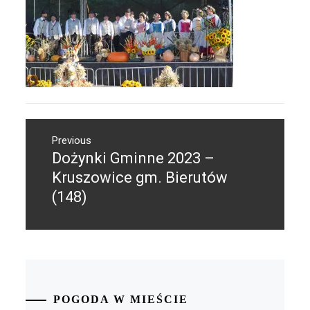
Nawigacja
Previous
wpisu
Dożynki Gminne 2023 –
Previous
post:
Kruszowice gm. Bierutów
(148)
POGODA W MIEŚCIE