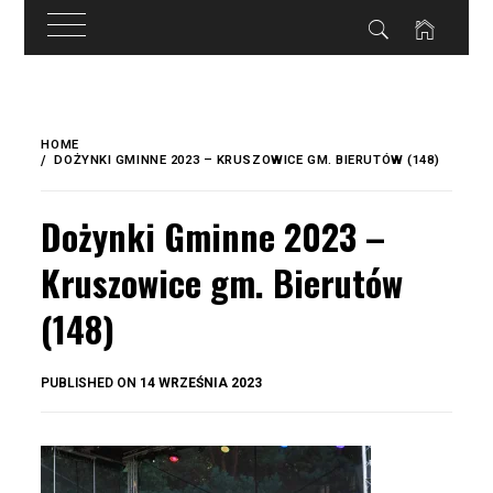
do
treści
Skip
to
HOME
content
DOŻYNKI GMINNE 2023 – KRUSZOWICE GM. BIERUTÓW (148)
Dożynki Gminne 2023 –
Kruszowice gm. Bierutów
(148)
BY
PUBLISHED ON
14 WRZEŚNIA 2023
OKIS