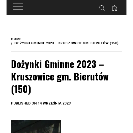
do
treści
Skip
to
HOME
content
DOŻYNKI GMINNE 2023 – KRUSZOWICE GM. BIERUTÓW (150)
Dożynki Gminne 2023 –
Kruszowice gm. Bierutów
(150)
BY
PUBLISHED ON
14 WRZEŚNIA 2023
OKIS