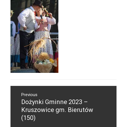
Nawigacja
Previous
wpisu
Dożynki Gminne 2023 –
Previous
post:
Kruszowice gm. Bierutów
(150)