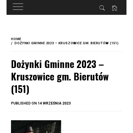
do
treści
Skip
to
HOME
content
DOŻYNKI GMINNE 2023 – KRUSZOWICE GM. BIERUTÓW (151)
Dożynki Gminne 2023 –
Kruszowice gm. Bierutów
(151)
BY
PUBLISHED ON
14 WRZEŚNIA 2023
OKIS