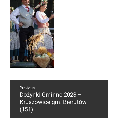
Nawigacja
Previous
wpisu
Dożynki Gminne 2023 –
Previous
post:
Kruszowice gm. Bierutów
(151)