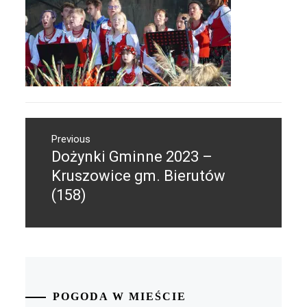
Nawigacja
Previous
wpisu
Dożynki Gminne 2023 –
Previous
post:
Kruszowice gm. Bierutów
(158)
POGODA W MIEŚCIE