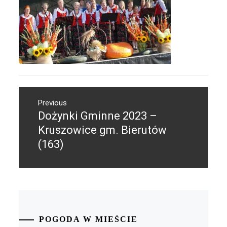
Nawigacja
Previous
wpisu
Dożynki Gminne 2023 –
Previous
post:
Kruszowice gm. Bierutów
(163)
POGODA W MIEŚCIE