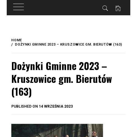
do
treści
Skip
to
HOME
content
DOŻYNKI GMINNE 2023 – KRUSZOWICE GM. BIERUTÓW (163)
Dożynki Gminne 2023 –
Kruszowice gm. Bierutów
(163)
BY
PUBLISHED ON
14 WRZEŚNIA 2023
OKIS