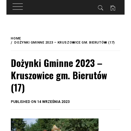
do
treści
Skip
to
HOME
content
DOŻYNKI GMINNE 2023 – KRUSZOWICE GM. BIERUTÓW (17)
Dożynki Gminne 2023 –
Kruszowice gm. Bierutów
(17)
BY
PUBLISHED ON
14 WRZEŚNIA 2023
OKIS