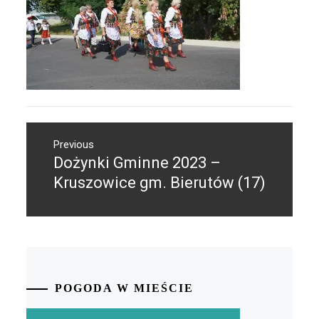
Nawigacja
Previous
wpisu
Dożynki Gminne 2023 –
Previous
post:
Kruszowice gm. Bierutów (17)
POGODA W MIEŚCIE