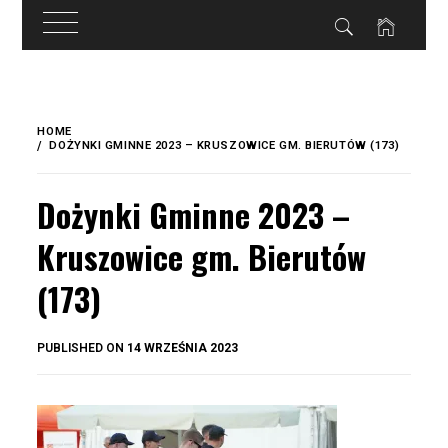
do
treści
Skip
to
HOME
content
DOŻYNKI GMINNE 2023 – KRUSZOWICE GM. BIERUTÓW (173)
Dożynki Gminne 2023 –
Kruszowice gm. Bierutów
(173)
BY
PUBLISHED ON
14 WRZEŚNIA 2023
OKIS