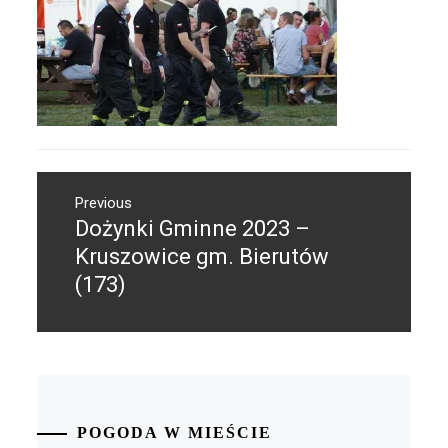
Nawigacja
Previous
wpisu
Dożynki Gminne 2023 –
Previous
post:
Kruszowice gm. Bierutów
(173)
POGODA W MIEŚCIE