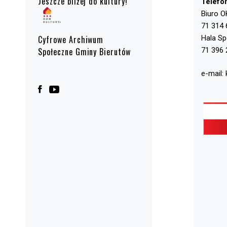
Jeszcze bliżej do kultury!
Telefo
Biuro O
71 314 
Hala S
Cyfrowe Archiwum
71 396 
Społeczne Gminy Bierutów
e-mail: