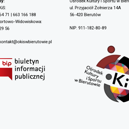
ny:
Ośrodek Kultury i Sportu w Bie
KiS:
ul. Przyjaciół Żołnierza 14A
64 71 | 663 166 188
56-420 Bierutów
portowo-Widowiskowa:
NIP: 911-182-80-89
29 56
 kontakt@okiswbierutowie.pl