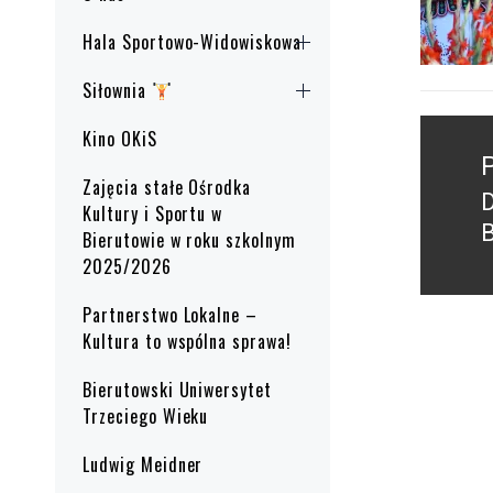
Hala Sportowo-Widowiskowa
Siłownia
Nawig
Kino OKiS
wpisu
Zajęcia stałe Ośrodka
P
Kultury i Sportu w
B
Bierutowie w roku szkolnym
p
2025/2026
Partnerstwo Lokalne –
Kultura to wspólna sprawa!
Bierutowski Uniwersytet
Trzeciego Wieku
Ludwig Meidner