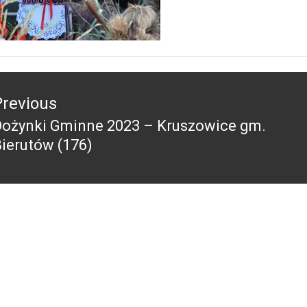
acja
Previous
Dożynki Gminne 2023 – Kruszowice gm.
revious
ierutów (176)
ost: