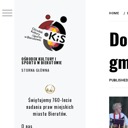
do
Skip
treści
to
HOME
content
Do
gm
OŚRODEK KULTURY I
SPORTU W BIERUTOWIE
STORNA GŁÓWNA
PUBLISHE
Primary
Menu
Świętujemy 760-lecie
nadania praw miejskich
miastu Bierutów.
O nas