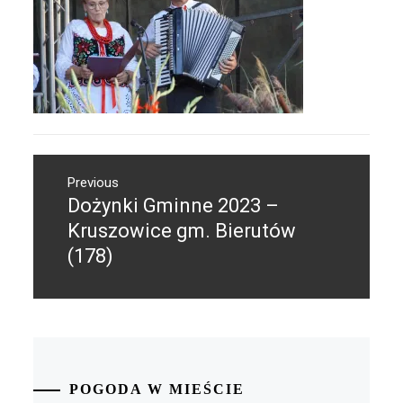
Nawigacja
Previous
wpisu
Dożynki Gminne 2023 –
Previous
post:
Kruszowice gm. Bierutów
(178)
POGODA W MIEŚCIE