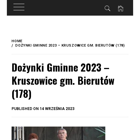
do
treści
Skip
to
HOME
content
DOŻYNKI GMINNE 2023 – KRUSZOWICE GM. BIERUTÓW (178)
Dożynki Gminne 2023 –
Kruszowice gm. Bierutów
(178)
BY
PUBLISHED ON
14 WRZEŚNIA 2023
OKIS