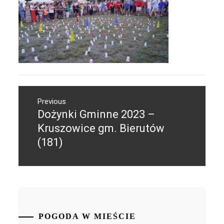
Nawigacja
Previous
wpisu
Dożynki Gminne 2023 –
Previous
post:
Kruszowice gm. Bierutów
(181)
POGODA W MIEŚCIE