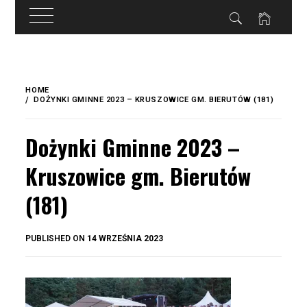
do
treści
Skip
to
HOME
content
DOŻYNKI GMINNE 2023 – KRUSZOWICE GM. BIERUTÓW (181)
Dożynki Gminne 2023 –
Kruszowice gm. Bierutów
(181)
BY
PUBLISHED ON
14 WRZEŚNIA 2023
OKIS