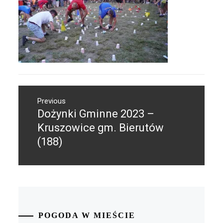
Nawigacja
Previous
wpisu
Dożynki Gminne 2023 –
Previous
post:
Kruszowice gm. Bierutów
(188)
POGODA W MIEŚCIE