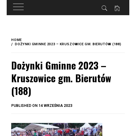
do
treści
Skip
to
HOME
content
DOŻYNKI GMINNE 2023 – KRUSZOWICE GM. BIERUTÓW (188)
Dożynki Gminne 2023 –
Kruszowice gm. Bierutów
(188)
BY
PUBLISHED ON
14 WRZEŚNIA 2023
OKIS