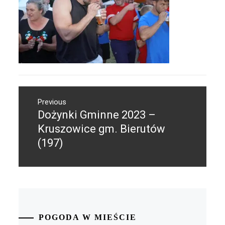
Nawigacja
Previous
wpisu
Dożynki Gminne 2023 –
Previous
post:
Kruszowice gm. Bierutów
(197)
POGODA W MIEŚCIE