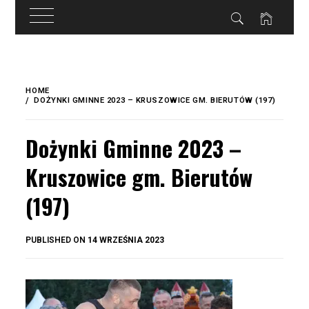
do
treści
Skip
to
HOME
content
DOŻYNKI GMINNE 2023 – KRUSZOWICE GM. BIERUTÓW (197)
Dożynki Gminne 2023 –
Kruszowice gm. Bierutów
(197)
BY
PUBLISHED ON
14 WRZEŚNIA 2023
OKIS