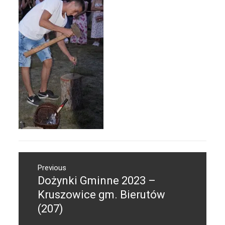
Nawigacja
Previous
wpisu
Dożynki Gminne 2023 –
Previous
post:
Kruszowice gm. Bierutów
(207)