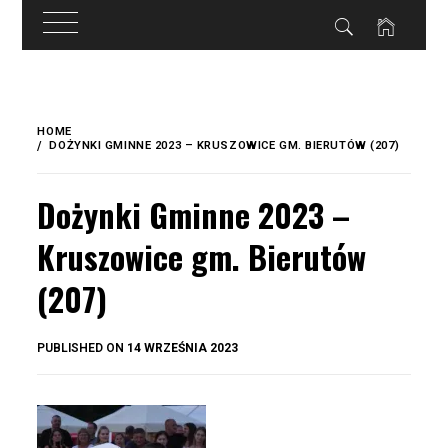
do
treści
Skip
to
HOME
content
DOŻYNKI GMINNE 2023 – KRUSZOWICE GM. BIERUTÓW (207)
Dożynki Gminne 2023 –
Kruszowice gm. Bierutów
(207)
BY
PUBLISHED ON
14 WRZEŚNIA 2023
OKIS