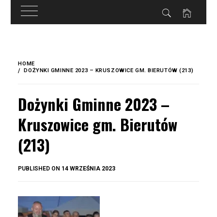
do
treści
Skip
to
HOME
content
DOŻYNKI GMINNE 2023 – KRUSZOWICE GM. BIERUTÓW (213)
Dożynki Gminne 2023 –
Kruszowice gm. Bierutów
(213)
BY
PUBLISHED ON
14 WRZEŚNIA 2023
OKIS