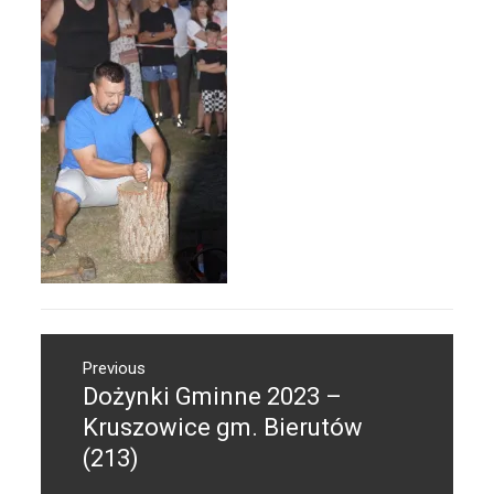
Nawigacja
Previous
wpisu
Dożynki Gminne 2023 –
Previous
post:
Kruszowice gm. Bierutów
(213)