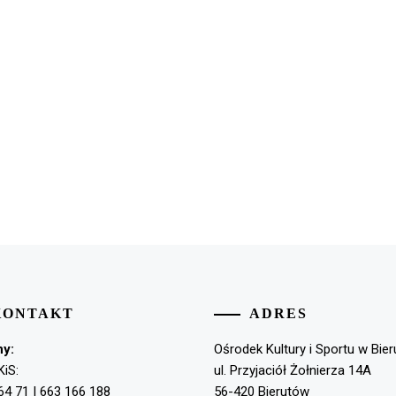
KONTAKT
ADRES
ny:
Ośrodek Kultury i Sportu w Bie
KiS:
ul. Przyjaciół Żołnierza 14A
64 71 | 663 166 188
56-420 Bierutów