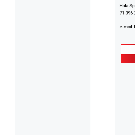
Hala S
71 396 
e-mail: