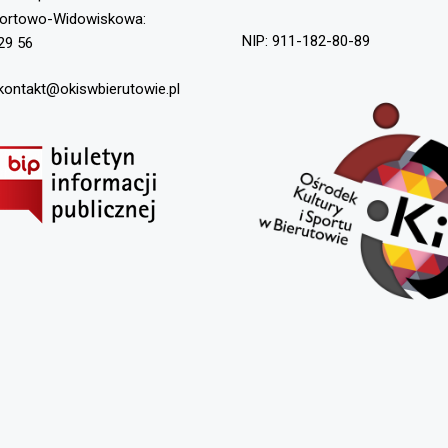
portowo-Widowiskowa:
NIP: 911-182-80-89
29 56
 kontakt@okiswbierutowie.pl