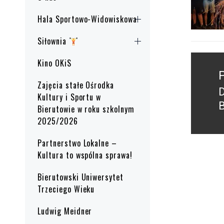
Hala Sportowo-Widowiskowa
Siłownia
Nawig
Kino OKiS
wpisu
Zajęcia stałe Ośrodka
P
Kultury i Sportu w
B
Bierutowie w roku szkolnym
p
2025/2026
Partnerstwo Lokalne –
Kultura to wspólna sprawa!
Bierutowski Uniwersytet
Trzeciego Wieku
Ludwig Meidner