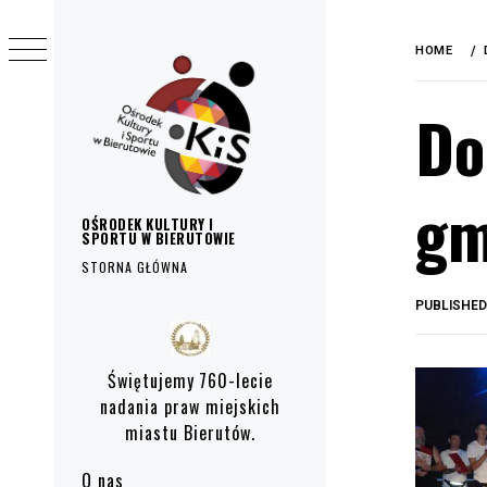
do
Skip
treści
to
HOME
content
Do
gm
OŚRODEK KULTURY I
SPORTU W BIERUTOWIE
STORNA GŁÓWNA
PUBLISHE
Primary
Menu
Świętujemy 760-lecie
nadania praw miejskich
miastu Bierutów.
O nas