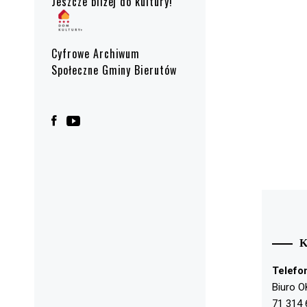
Jeszcze bliżej do kultury!
Cyfrowe Archiwum
Społeczne Gminy Bierutów
Telefo
Biuro O
71 314 