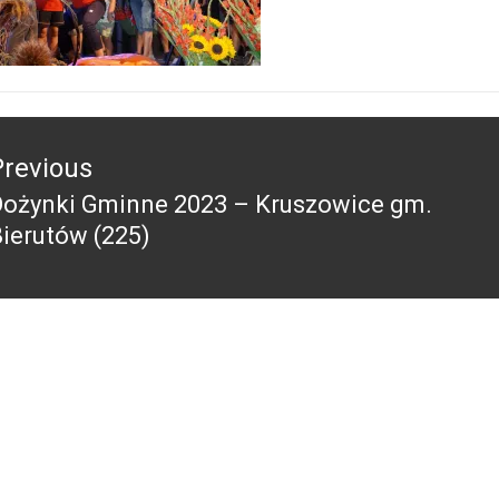
acja
Previous
Dożynki Gminne 2023 – Kruszowice gm.
revious
ierutów (225)
ost: