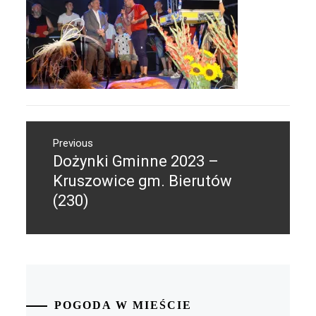
Nawigacja
Previous
wpisu
Dożynki Gminne 2023 –
Previous
post:
Kruszowice gm. Bierutów
(230)
POGODA W MIEŚCIE