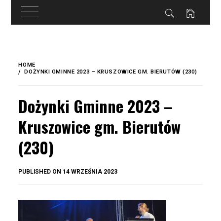
do
treści
Skip
to
HOME
content
DOŻYNKI GMINNE 2023 – KRUSZOWICE GM. BIERUTÓW (230)
Dożynki Gminne 2023 –
Kruszowice gm. Bierutów
(230)
BY
PUBLISHED ON
14 WRZEŚNIA 2023
OKIS