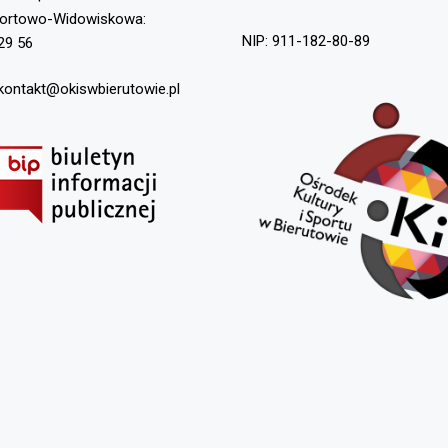
portowo-Widowiskowa:
NIP: 911-182-80-89
29 56
 kontakt@okiswbierutowie.pl