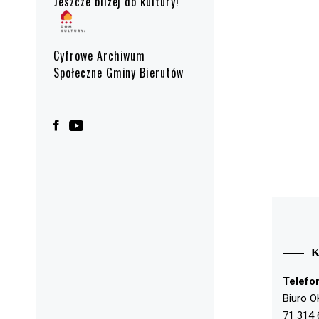
Jeszcze bliżej do kultury!
Cyfrowe Archiwum
Społeczne Gminy Bierutów
Telefo
Biuro O
71 314 