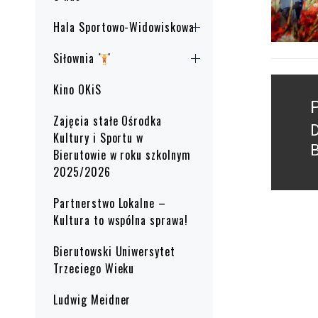
Hala Sportowo-Widowiskowa
Siłownia
Nawig
Kino OKiS
wpisu
Zajęcia stałe Ośrodka
P
Kultury i Sportu w
B
Bierutowie w roku szkolnym
p
2025/2026
Partnerstwo Lokalne –
Kultura to wspólna sprawa!
Bierutowski Uniwersytet
Trzeciego Wieku
Ludwig Meidner