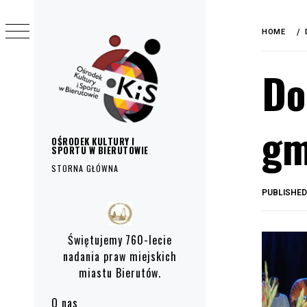
do
Skip
treści
to
HOME
content
Do
gm
OŚRODEK KULTURY I
SPORTU W BIERUTOWIE
STORNA GŁÓWNA
PUBLISHE
Primary
Menu
Świętujemy 760-lecie
nadania praw miejskich
miastu Bierutów.
O nas