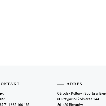
KONTAKT
ADRES
ny:
Ośrodek Kultury i Sportu w Bie
KiS:
ul. Przyjaciół Żołnierza 14A
64 71 | 663 166 188
56-420 Bierutów