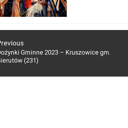
acja
Previous
Dożynki Gminne 2023 – Kruszowice gm.
revious
ierutów (231)
ost: