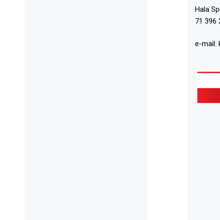
Hala S
71 396 
e-mail: