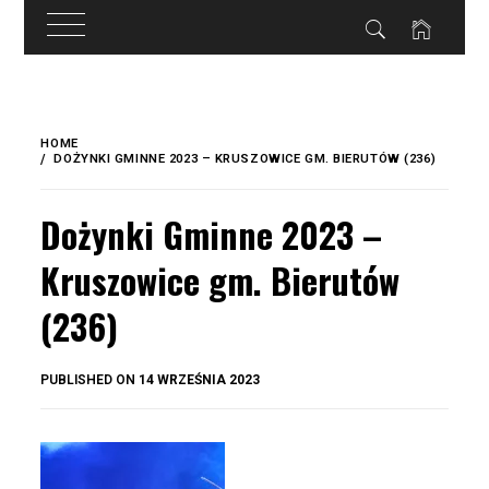
do
treści
Skip
to
HOME
content
DOŻYNKI GMINNE 2023 – KRUSZOWICE GM. BIERUTÓW (236)
Dożynki Gminne 2023 –
Kruszowice gm. Bierutów
(236)
BY
PUBLISHED ON
14 WRZEŚNIA 2023
OKIS