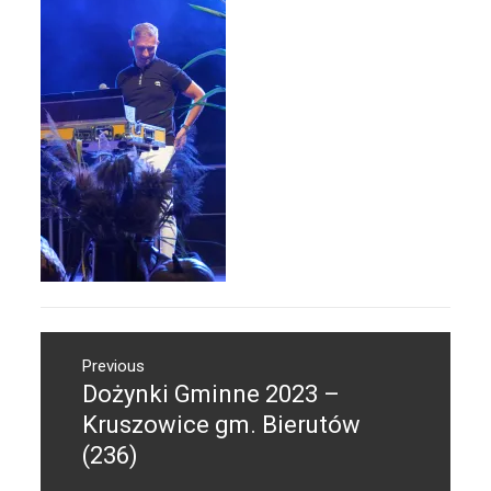
Nawigacja
Previous
wpisu
Dożynki Gminne 2023 –
Previous
post:
Kruszowice gm. Bierutów
(236)