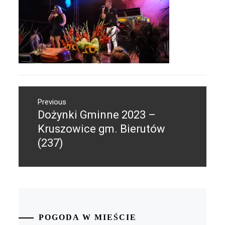
Nawigacja
Previous
wpisu
Dożynki Gminne 2023 –
Previous
post:
Kruszowice gm. Bierutów
(237)
POGODA W MIEŚCIE