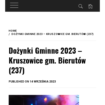
do
treści
Skip
to
HOME
content
DOŻYNKI GMINNE 2023 – KRUSZOWICE GM. BIERUTÓW (237)
Dożynki Gminne 2023 –
Kruszowice gm. Bierutów
(237)
BY
PUBLISHED ON
14 WRZEŚNIA 2023
OKIS