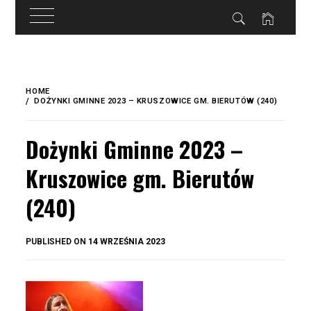
do
treści
Skip
to
HOME
content
DOŻYNKI GMINNE 2023 – KRUSZOWICE GM. BIERUTÓW (240)
Dożynki Gminne 2023 –
Kruszowice gm. Bierutów
(240)
BY
PUBLISHED ON
14 WRZEŚNIA 2023
OKIS