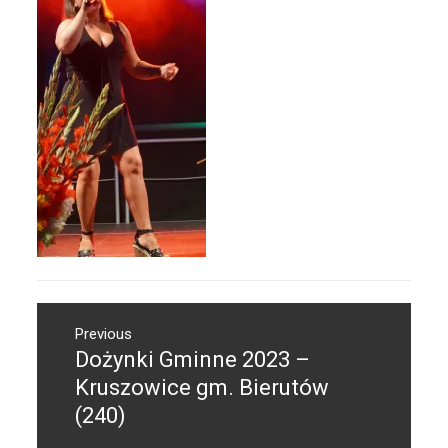
Nawigacja
Previous
wpisu
Dożynki Gminne 2023 –
Previous
post:
Kruszowice gm. Bierutów
(240)