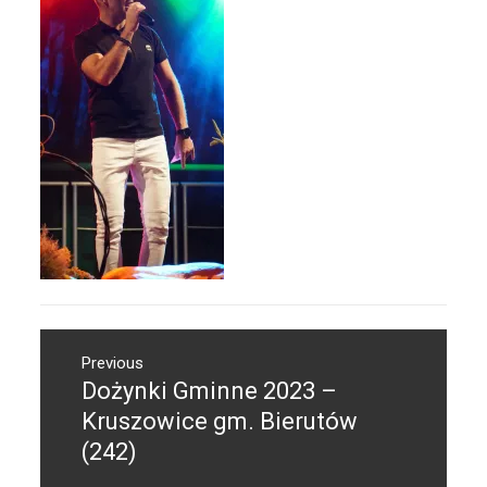
Nawigacja
Previous
wpisu
Dożynki Gminne 2023 –
Previous
post:
Kruszowice gm. Bierutów
(242)