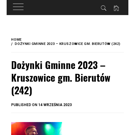
do
treści
Skip
to
HOME
content
DOŻYNKI GMINNE 2023 – KRUSZOWICE GM. BIERUTÓW (242)
Dożynki Gminne 2023 –
Kruszowice gm. Bierutów
(242)
BY
PUBLISHED ON
14 WRZEŚNIA 2023
OKIS