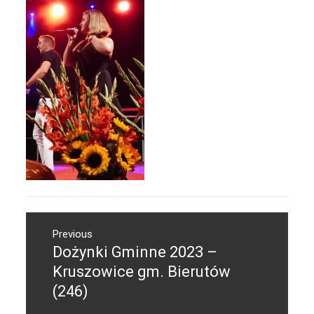
Nawigacja
Previous
wpisu
Dożynki Gminne 2023 –
Previous
post:
Kruszowice gm. Bierutów
(246)