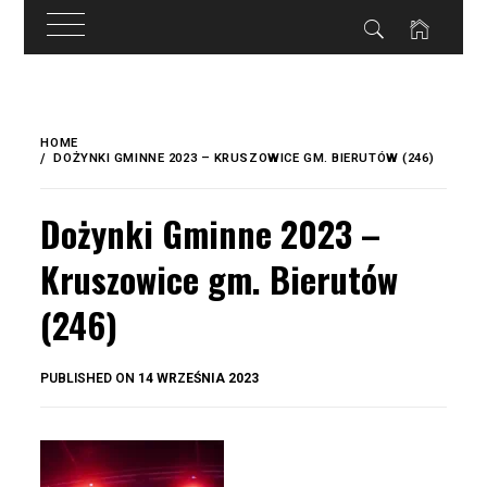
do
treści
Skip
to
HOME
content
DOŻYNKI GMINNE 2023 – KRUSZOWICE GM. BIERUTÓW (246)
Dożynki Gminne 2023 –
Kruszowice gm. Bierutów
(246)
BY
PUBLISHED ON
14 WRZEŚNIA 2023
OKIS