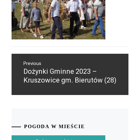
Nawigacja
Previous
wpisu
Dożynki Gminne 2023 –
Previous
post:
Kruszowice gm. Bierutów (28)
POGODA W MIEŚCIE