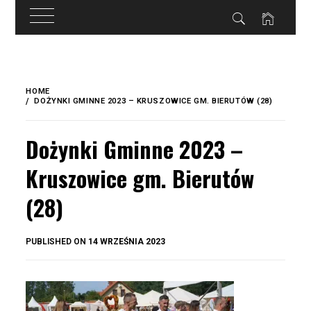
do
treści
Skip
to
HOME
content
DOŻYNKI GMINNE 2023 – KRUSZOWICE GM. BIERUTÓW (28)
Dożynki Gminne 2023 –
Kruszowice gm. Bierutów
(28)
BY
PUBLISHED ON
14 WRZEŚNIA 2023
OKIS