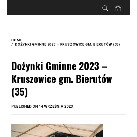
do
treści
Skip
to
HOME
content
DOŻYNKI GMINNE 2023 – KRUSZOWICE GM. BIERUTÓW (35)
Dożynki Gminne 2023 –
Kruszowice gm. Bierutów
(35)
BY
PUBLISHED ON
14 WRZEŚNIA 2023
OKIS