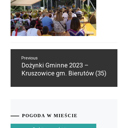
Nawigacja
Previous
wpisu
Dożynki Gminne 2023 –
Previous
post:
Kruszowice gm. Bierutów (35)
POGODA W MIEŚCIE