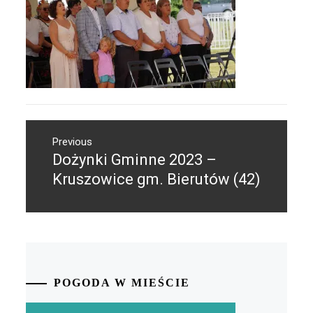
Nawigacja
Previous
wpisu
Dożynki Gminne 2023 –
Previous
post:
Kruszowice gm. Bierutów (42)
POGODA W MIEŚCIE