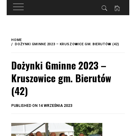
do
treści
Skip
to
HOME
content
DOŻYNKI GMINNE 2023 – KRUSZOWICE GM. BIERUTÓW (42)
Dożynki Gminne 2023 –
Kruszowice gm. Bierutów
(42)
BY
PUBLISHED ON
14 WRZEŚNIA 2023
OKIS