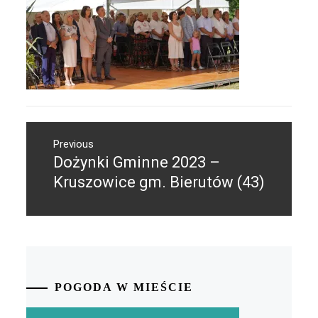
Nawigacja
Previous
wpisu
Dożynki Gminne 2023 –
Previous
post:
Kruszowice gm. Bierutów (43)
POGODA W MIEŚCIE