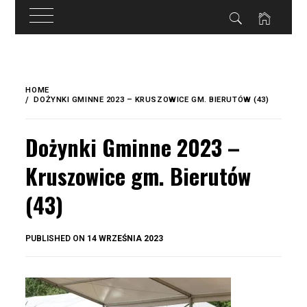
do
treści
Skip
to
HOME
content
DOŻYNKI GMINNE 2023 – KRUSZOWICE GM. BIERUTÓW (43)
Dożynki Gminne 2023 –
Kruszowice gm. Bierutów
(43)
BY
PUBLISHED ON
14 WRZEŚNIA 2023
OKIS