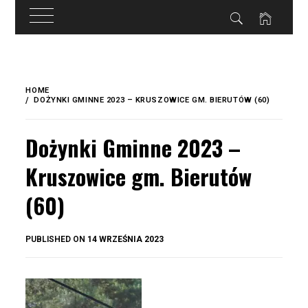
do
treści
Skip
to
HOME
content
DOŻYNKI GMINNE 2023 – KRUSZOWICE GM. BIERUTÓW (60)
Dożynki Gminne 2023 –
Kruszowice gm. Bierutów
(60)
BY
PUBLISHED ON
14 WRZEŚNIA 2023
OKIS