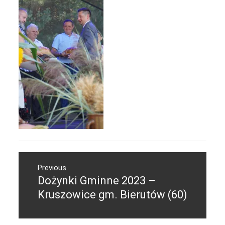
Nawigacja
Previous
wpisu
Dożynki Gminne 2023 –
Previous
post:
Kruszowice gm. Bierutów (60)