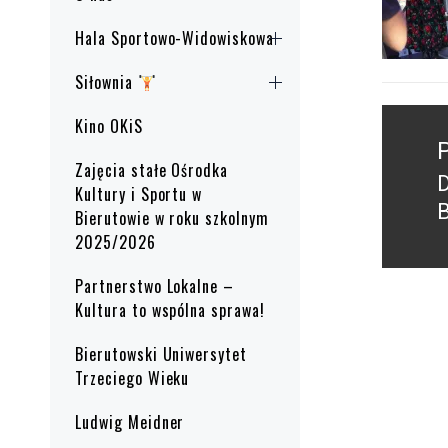
Hala Sportowo-Widowiskowa
Siłownia
Nawig
Kino OKiS
wpisu
Zajęcia stałe Ośrodka
P
Kultury i Sportu w
B
Bierutowie w roku szkolnym
p
2025/2026
Partnerstwo Lokalne –
Kultura to wspólna sprawa!
Bierutowski Uniwersytet
Trzeciego Wieku
Ludwig Meidner