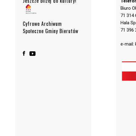
Jeszcze bliżej do kultury!
Telefo
Biuro O
71 314 
Hala S
Cyfrowe Archiwum
71 396 
Społeczne Gminy Bierutów
e-mail: