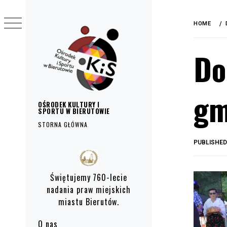
do
Skip
treści
to
HOME
content
Do
gm
OŚRODEK KULTURY I
SPORTU W BIERUTOWIE
STORNA GŁÓWNA
PUBLISHE
Primary
Menu
Świętujemy 760-lecie
nadania praw miejskich
miastu Bierutów.
O nas