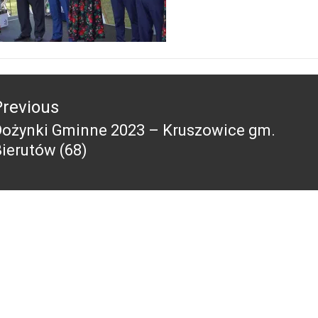
acja
Previous
Dożynki Gminne 2023 – Kruszowice gm.
revious
ierutów (68)
ost: