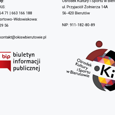
ny:
Ośrodek Kultury i Sportu w Bie
KiS:
ul. Przyjaciół Żołnierza 14A
64 71 | 663 166 188
56-420 Bierutów
portowo-Widowiskowa:
NIP: 911-182-80-89
29 56
 kontakt@okiswbierutowie.pl