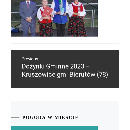
Nawigacja
Previous
wpisu
Dożynki Gminne 2023 –
Previous
post:
Kruszowice gm. Bierutów (78)
POGODA W MIEŚCIE