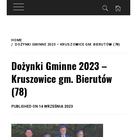
do
treści
Skip
to
HOME
content
DOŻYNKI GMINNE 2023 – KRUSZOWICE GM. BIERUTÓW (78)
Dożynki Gminne 2023 –
Kruszowice gm. Bierutów
(78)
BY
PUBLISHED ON
14 WRZEŚNIA 2023
OKIS