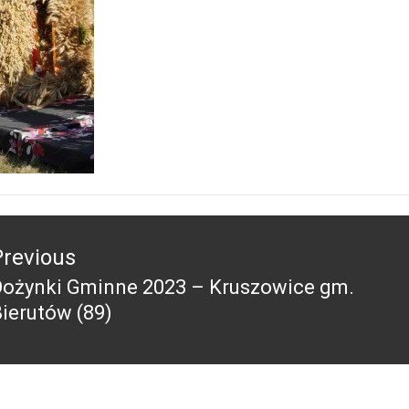
acja
Previous
Dożynki Gminne 2023 – Kruszowice gm.
revious
ierutów (89)
ost: