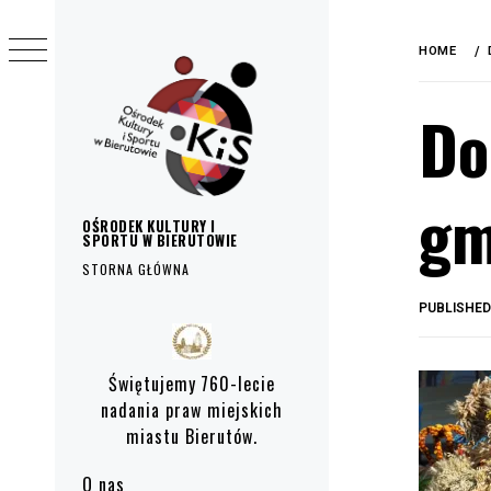
do
Skip
treści
to
HOME
content
Do
gm
OŚRODEK KULTURY I
SPORTU W BIERUTOWIE
STORNA GŁÓWNA
PUBLISHE
Primary
Menu
Świętujemy 760-lecie
nadania praw miejskich
miastu Bierutów.
O nas