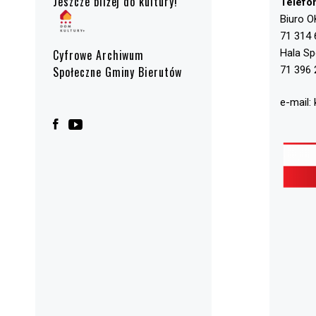
Jeszcze bliżej do kultury!
Telefo
Biuro O
71 314 
Hala S
Cyfrowe Archiwum
71 396 
Społeczne Gminy Bierutów
e-mail: