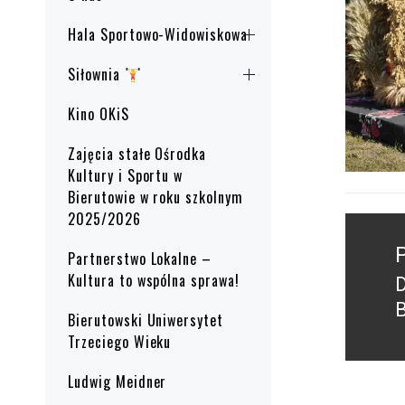
Hala Sportowo-Widowiskowa
Siłownia
Kino OKiS
Zajęcia stałe Ośrodka
Kultury i Sportu w
Bierutowie w roku szkolnym
2025/2026
Nawig
wpisu
Partnerstwo Lokalne –
Kultura to wspólna sprawa!
P
B
Bierutowski Uniwersytet
p
Trzeciego Wieku
Ludwig Meidner