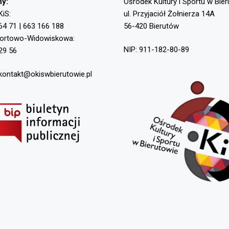
ny:
Ośrodek Kultury i Sportu w Bie
KiS:
ul. Przyjaciół Żołnierza 14A
64 71 | 663 166 188
56-420 Bierutów
portowo-Widowiskowa:
NIP: 911-182-80-89
29 56
 kontakt@okiswbierutowie.pl