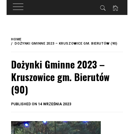
do
treści
Skip
to
HOME
content
DOŻYNKI GMINNE 2023 – KRUSZOWICE GM. BIERUTÓW (90)
Dożynki Gminne 2023 –
Kruszowice gm. Bierutów
(90)
BY
PUBLISHED ON
14 WRZEŚNIA 2023
OKIS