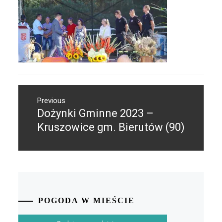
Nawigacja
Previous
wpisu
Dożynki Gminne 2023 –
Previous
post:
Kruszowice gm. Bierutów (90)
POGODA W MIEŚCIE