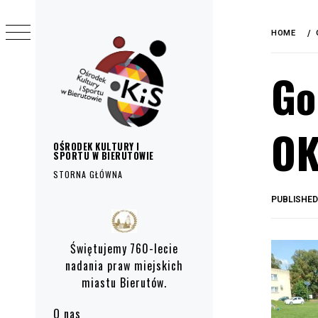
do
Skip
treści
to
HOME
content
Go
OK
OŚRODEK KULTURY I
SPORTU W BIERUTOWIE
STORNA GŁÓWNA
PUBLISHE
Primary
Menu
Świętujemy 760-lecie
nadania praw miejskich
miastu Bierutów.
O nas