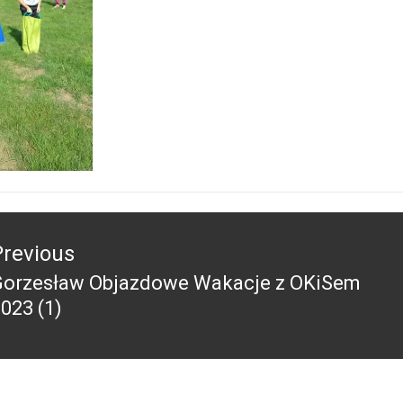
acja
Previous
Gorzesław Objazdowe Wakacje z OKiSem
revious
023 (1)
ost: