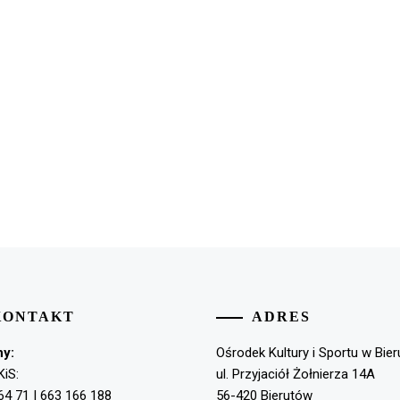
KONTAKT
ADRES
ny:
Ośrodek Kultury i Sportu w Bie
KiS:
ul. Przyjaciół Żołnierza 14A
64 71 | 663 166 188
56-420 Bierutów