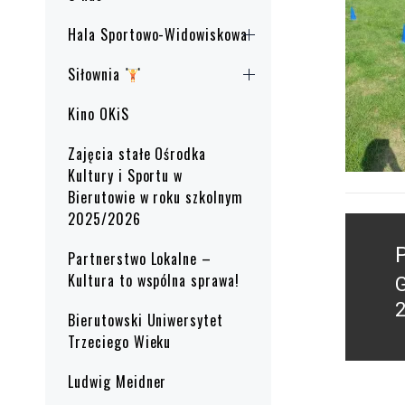
Hala Sportowo-Widowiskowa
Siłownia
Kino OKiS
Zajęcia stałe Ośrodka
Kultury i Sportu w
Bierutowie w roku szkolnym
2025/2026
Nawig
wpisu
Partnerstwo Lokalne –
Kultura to wspólna sprawa!
P
2
Bierutowski Uniwersytet
p
Trzeciego Wieku
Ludwig Meidner