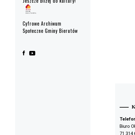
Jeszcze bliżej do kultury!
Cyfrowe Archiwum
Społeczne Gminy Bierutów
Telefo
Biuro O
71 314 