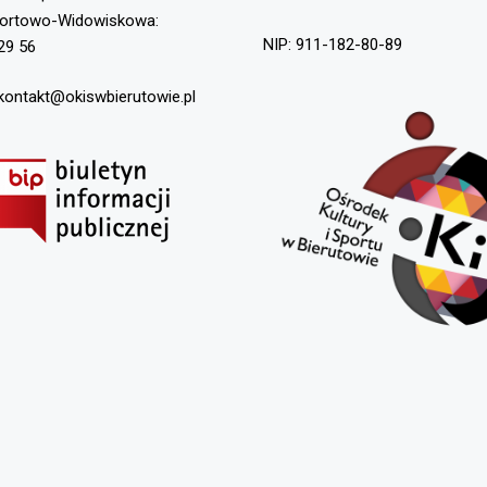
portowo-Widowiskowa:
NIP: 911-182-80-89
29 56
 kontakt@okiswbierutowie.pl