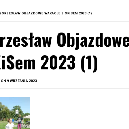
GORZESŁAW OBJAZDOWE WAKACJE Z OKISEM 2023 (1)
rzesław Objazdowe
iSem 2023 (1)
BY
D ON
9 WRZEŚNIA 2023
OKIS