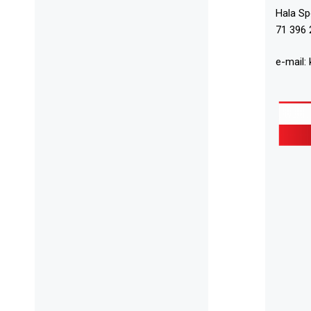
Hala S
71 396 
e-mail: