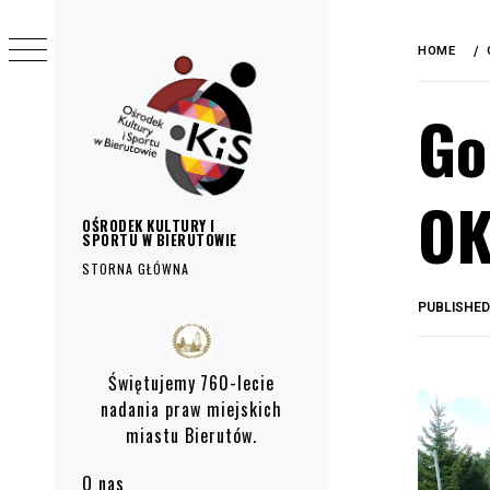
do
Skip
treści
to
HOME
content
Go
OK
OŚRODEK KULTURY I
SPORTU W BIERUTOWIE
STORNA GŁÓWNA
PUBLISHE
Primary
Menu
Świętujemy 760-lecie
nadania praw miejskich
miastu Bierutów.
O nas