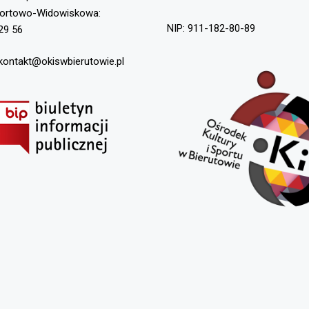
portowo-Widowiskowa:
NIP: 911-182-80-89
29 56
 kontakt@okiswbierutowie.pl