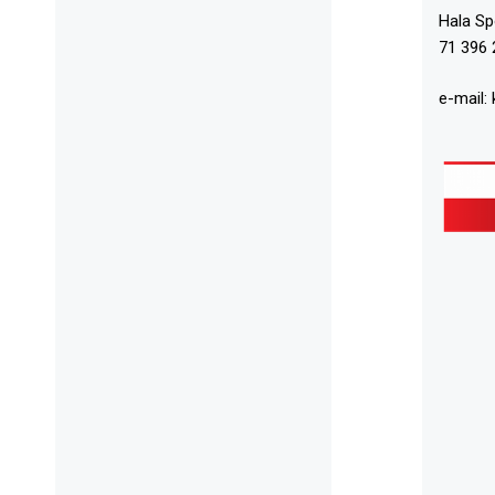
Hala S
71 396 
e-mail: