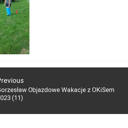
acja
Previous
Gorzesław Objazdowe Wakacje z OKiSem
revious
023 (11)
ost: