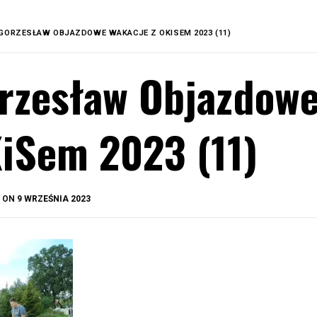
GORZESŁAW OBJAZDOWE WAKACJE Z OKISEM 2023 (11)
rzesław Objazdowe
iSem 2023 (11)
BY
D ON
9 WRZEŚNIA 2023
OKIS