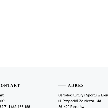
KONTAKT
ADRES
ny:
Ośrodek Kultury i Sportu w Bie
KiS:
ul. Przyjaciół Żołnierza 14A
64 71 | 663 166 188
56-420 Bierutów