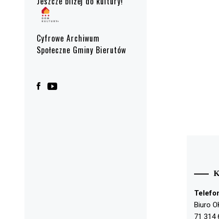
Jeszcze bliżej do kultury!
Cyfrowe Archiwum
Społeczne Gminy Bierutów
Telefo
Biuro O
71 314 