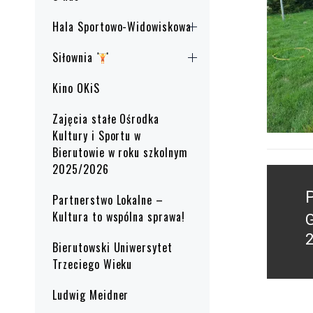
Hala Sportowo-Widowiskowa
Siłownia
Kino OKiS
Zajęcia stałe Ośrodka
Kultury i Sportu w
Bierutowie w roku szkolnym
2025/2026
Nawig
wpisu
Partnerstwo Lokalne –
Kultura to wspólna sprawa!
P
2
Bierutowski Uniwersytet
p
Trzeciego Wieku
Ludwig Meidner