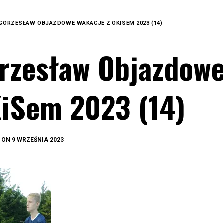
GORZESŁAW OBJAZDOWE WAKACJE Z OKISEM 2023 (14)
rzesław Objazdowe
iSem 2023 (14)
BY
D ON
9 WRZEŚNIA 2023
OKIS