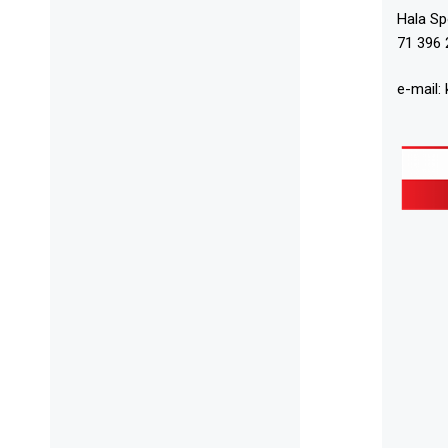
Hala S
71 396 
e-mail: