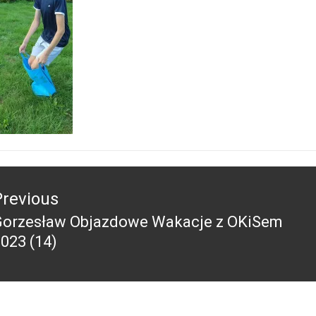
acja
Previous
Gorzesław Objazdowe Wakacje z OKiSem
revious
023 (14)
ost: