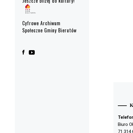
Jeszcze bliżej do kultury!
Cyfrowe Archiwum
Społeczne Gminy Bierutów
Telefo
Biuro O
71 314 