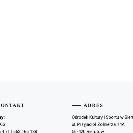
KONTAKT
ADRES
ny:
Ośrodek Kultury i Sportu w Bie
KiS:
ul. Przyjaciół Żołnierza 14A
64 71 | 663 166 188
56-420 Bierutów