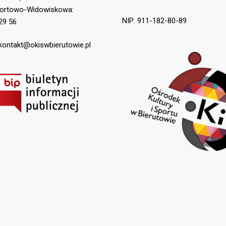
portowo-Widowiskowa:
NIP: 911-182-80-89
29 56
 kontakt@okiswbierutowie.pl