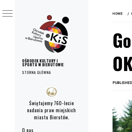
do
Skip
treści
to
HOME
content
Go
OK
OŚRODEK KULTURY I
SPORTU W BIERUTOWIE
STORNA GŁÓWNA
PUBLISHE
Primary
Menu
Świętujemy 760-lecie
nadania praw miejskich
miastu Bierutów.
O nas