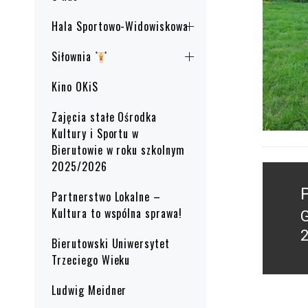
Hala Sportowo-Widowiskowa
Siłownia
Kino OKiS
Zajęcia stałe Ośrodka
Kultury i Sportu w
Bierutowie w roku szkolnym
2025/2026
Nawig
wpisu
Partnerstwo Lokalne –
Kultura to wspólna sprawa!
P
2
Bierutowski Uniwersytet
p
Trzeciego Wieku
Ludwig Meidner