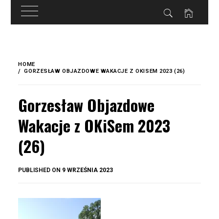
do
treści
Skip
to
HOME
content
GORZESŁAW OBJAZDOWE WAKACJE Z OKISEM 2023 (26)
Gorzesław Objazdowe
Wakacje z OKiSem 2023
(26)
BY
PUBLISHED ON
9 WRZEŚNIA 2023
OKIS