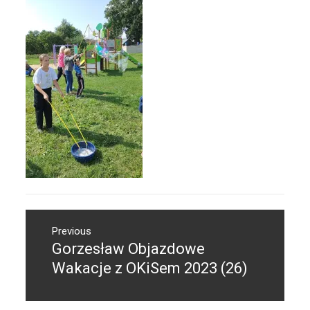
Nawigacja
Previous
wpisu
Gorzesław Objazdowe
Previous
post:
Wakacje z OKiSem 2023 (26)