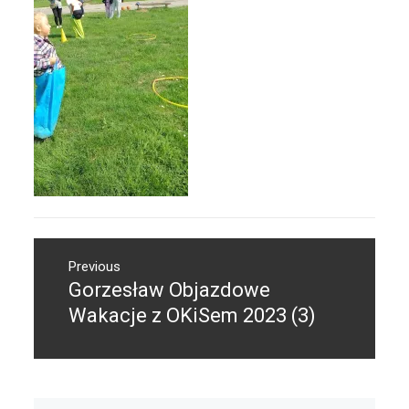
Nawigacja
Previous
wpisu
Gorzesław Objazdowe
Previous
post:
Wakacje z OKiSem 2023 (3)