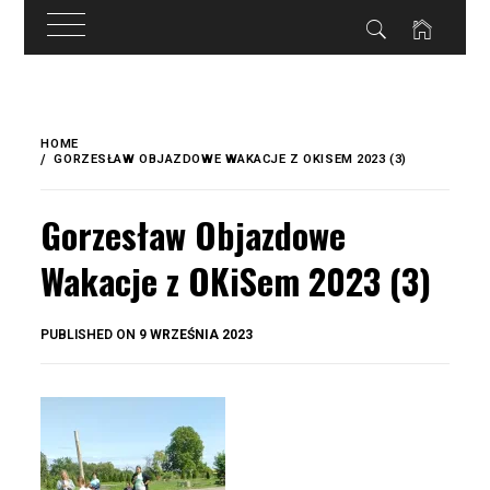
do
treści
Skip
to
HOME
content
GORZESŁAW OBJAZDOWE WAKACJE Z OKISEM 2023 (3)
Gorzesław Objazdowe
Wakacje z OKiSem 2023 (3)
BY
PUBLISHED ON
9 WRZEŚNIA 2023
OKIS