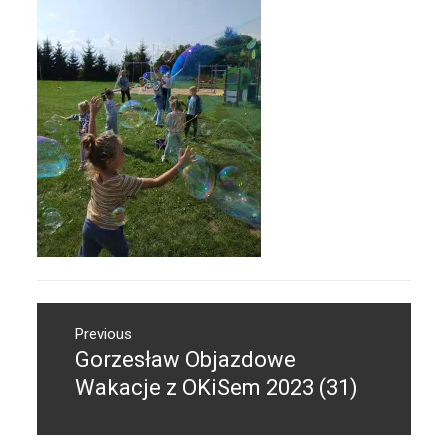
Nawigacja
Previous
wpisu
Gorzesław Objazdowe
Previous
post:
Wakacje z OKiSem 2023 (31)