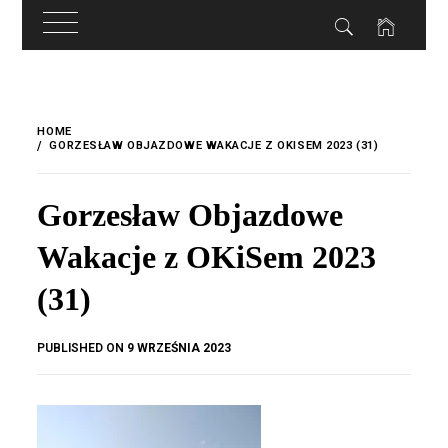
do
treści
Skip
to
HOME
content
GORZESŁAW OBJAZDOWE WAKACJE Z OKISEM 2023 (31)
Gorzesław Objazdowe
Wakacje z OKiSem 2023
(31)
BY
PUBLISHED ON
9 WRZEŚNIA 2023
OKIS