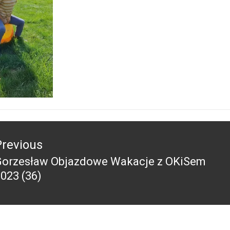
acja
Previous
Gorzesław Objazdowe Wakacje z OKiSem
revious
023 (36)
ost: