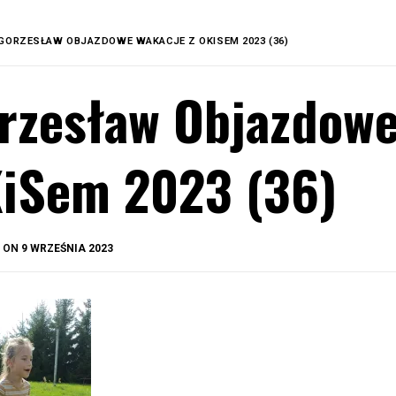
GORZESŁAW OBJAZDOWE WAKACJE Z OKISEM 2023 (36)
rzesław Objazdowe
iSem 2023 (36)
BY
D ON
9 WRZEŚNIA 2023
OKIS