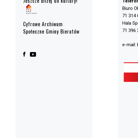
Jeszcze bliżej do kultury!
Telefo
Biuro O
71 314 
Hala S
Cyfrowe Archiwum
71 396 
Społeczne Gminy Bierutów
e-mail: