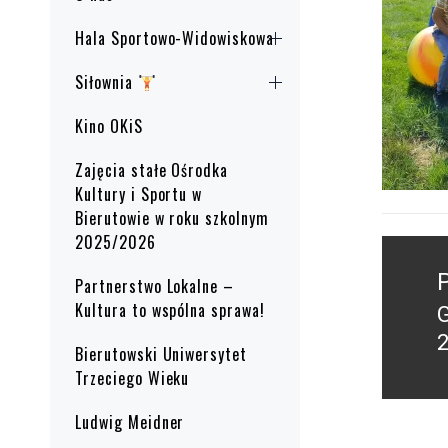
Hala Sportowo-Widowiskowa
Siłownia
Kino OKiS
Zajęcia stałe Ośrodka
Kultury i Sportu w
Bierutowie w roku szkolnym
2025/2026
Nawig
wpisu
Partnerstwo Lokalne –
Kultura to wspólna sprawa!
P
2
Bierutowski Uniwersytet
p
Trzeciego Wieku
Ludwig Meidner