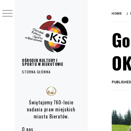
do
Skip
treści
to
HOME
content
Go
OK
OŚRODEK KULTURY I
SPORTU W BIERUTOWIE
STORNA GŁÓWNA
PUBLISHE
Primary
Menu
Świętujemy 760-lecie
nadania praw miejskich
miastu Bierutów.
O nas