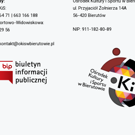
ny:
Ośrodek Kultury i Sportu w Bie
KiS:
ul. Przyjaciół Żołnierza 14A
64 71 | 663 166 188
56-420 Bierutów
portowo-Widowiskowa:
NIP: 911-182-80-89
29 56
 kontakt@okiswbierutowie.pl