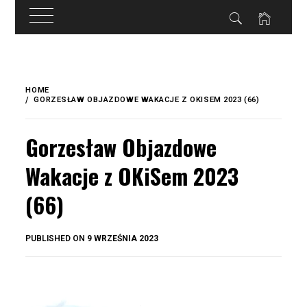
do
treści
Skip
to
HOME
content
GORZESŁAW OBJAZDOWE WAKACJE Z OKISEM 2023 (66)
Gorzesław Objazdowe
Wakacje z OKiSem 2023
(66)
BY
PUBLISHED ON
9 WRZEŚNIA 2023
OKIS