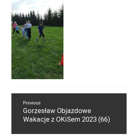
Nawigacja
Previous
wpisu
Gorzesław Objazdowe
Previous
post:
Wakacje z OKiSem 2023 (66)