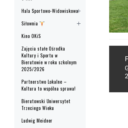
Hala Sportowo-Widowiskowa
Siłownia
Kino OKiS
Zajęcia stałe Ośrodka
Nawig
Kultury i Sportu w
wpisu
Bierutowie w roku szkolnym
P
2025/2026
2
p
Partnerstwo Lokalne –
Kultura to wspólna sprawa!
Bierutowski Uniwersytet
Trzeciego Wieku
Ludwig Meidner