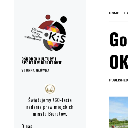
do
Skip
treści
to
HOME
content
Go
OK
OŚRODEK KULTURY I
SPORTU W BIERUTOWIE
STORNA GŁÓWNA
PUBLISHE
Primary
Menu
Świętujemy 760-lecie
nadania praw miejskich
miastu Bierutów.
O nas