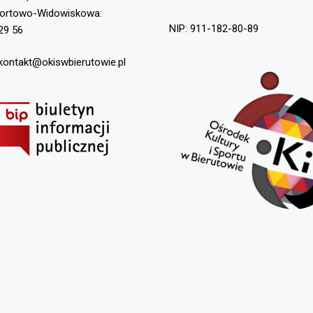
portowo-Widowiskowa:
NIP: 911-182-80-89
29 56
 kontakt@okiswbierutowie.pl