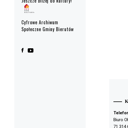
Jeszcze bliżej do kultury!
Cyfrowe Archiwum
Społeczne Gminy Bierutów
Telefo
Biuro O
71 314 