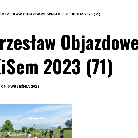
GORZESŁAW OBJAZDOWE WAKACJE Z OKISEM 2023 (71)
rzesław Objazdowe
iSem 2023 (71)
BY
D ON
9 WRZEŚNIA 2023
OKIS