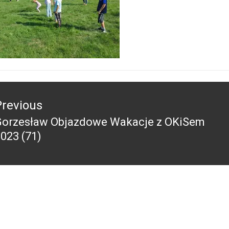
acja
Previous
Gorzesław Objazdowe Wakacje z OKiSem
revious
023 (71)
ost: