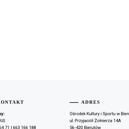
KONTAKT
ADRES
ny:
Ośrodek Kultury i Sportu w Bie
KiS:
ul. Przyjaciół Żołnierza 14A
64 71 | 663 166 188
56-420 Bierutów