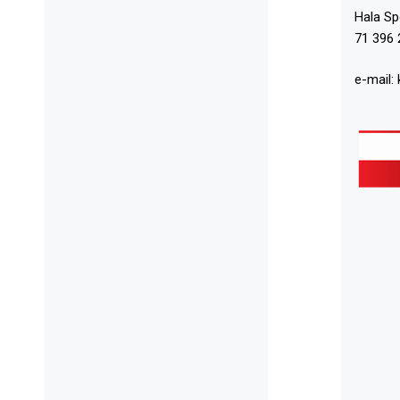
Hala S
71 396 
e-mail: